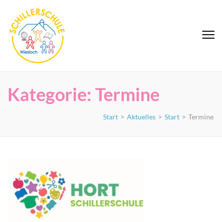
Zum
Inhalt
springen
Schiller-Grundschule
(Eingabetaste
Wiesloch
drücken)
Kategorie:
Termine
Start
>
Aktuelles
>
Start
>
Termine