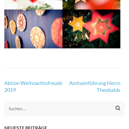
Beitragsnavigation
Aktion Weihnachtsfreude
Amtseinführung Herrn
2019
Theobalds
Suchen
nach:
NEUESTE BEITRÄGE