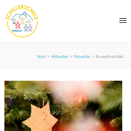
Zum
Inhalt
springen
Schiller-Grundschule
(Eingabetaste
Wiesloch
drücken)
Start
>
Aktuelles
>
Aktuelles
>
Es weihnachtet…